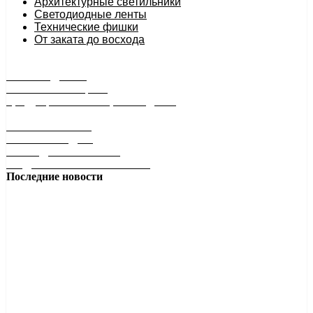
Архитектурные светильники
Светодиодные ленты
Технические фишки
От заката до восхода
РАСПРОДАЖА
минимальные цены
продукция снята с производства
БЕЗ БАТАРЕЕК
БЕЗ ПРОВОДОВ
НА РАДИОЧАСТОТЕ
ПОДКЛЮЧИ И УПРАВЛЯЙ!
Последние новости
Квадрат в 18, 24 и 30 Ватт в лучшем исполнении!
Накладной светильник-квадрат: стиль, защита и
универсальность Ищете...
Подробнее
Антон Антонов
28 января 2026 13:09
Свет, который создает атмосферу!
Как выбрать цветовую температуру 2700К, 4200К или