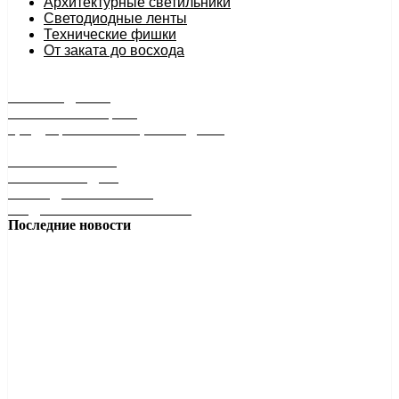
Архитектурные светильники
Светодиодные ленты
Технические фишки
От заката до восхода
РАСПРОДАЖА
минимальные цены
продукция снята с производства
БЕЗ БАТАРЕЕК
БЕЗ ПРОВОДОВ
НА РАДИОЧАСТОТЕ
ПОДКЛЮЧИ И УПРАВЛЯЙ!
Последние новости
Квадрат в 18, 24 и 30 Ватт в лучшем исполнении!
Накладной светильник-квадрат: стиль, защита и
универсальность Ищете...
Подробнее
Антон Антонов
28 января 2026 13:09
Свет, который создает атмосферу!
Как выбрать цветовую температуру 2700К, 4200К или