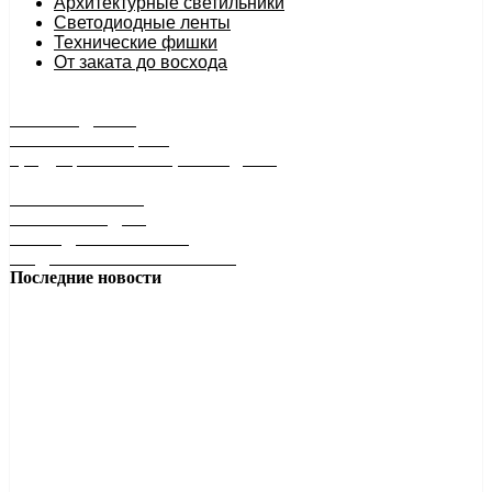
Архитектурные светильники
Светодиодные ленты
Технические фишки
От заката до восхода
РАСПРОДАЖА
минимальные цены
продукция снята с производства
БЕЗ БАТАРЕЕК
БЕЗ ПРОВОДОВ
НА РАДИОЧАСТОТЕ
ПОДКЛЮЧИ И УПРАВЛЯЙ!
Последние новости
Квадрат в 18, 24 и 30 Ватт в лучшем исполнении!
Накладной светильник-квадрат: стиль, защита и
универсальность Ищете...
Подробнее
Антон Антонов
28 января 2026 13:09
Свет, который создает атмосферу!
Как выбрать цветовую температуру 2700К, 4200К или