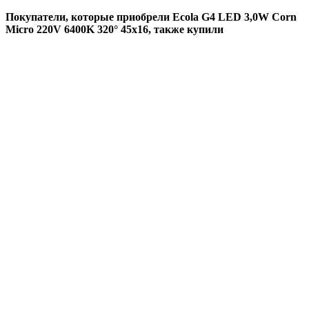
Покупатели, которые приобрели Ecola G4 LED 3,0W Corn
Micro 220V 6400K 320° 45x16, также купили
Новинка!
Добавить в избранное
Добавить к сравнению
Быстрый просмотр
Ecola base GX53 патрон с проводами 2*10cm с
проходными контактами (быстрый монтаж)
999 шт. В наличии