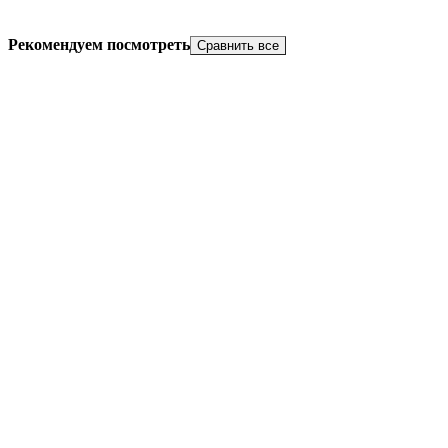
Рекомендуем посмотреть
Сравнить все
Добавить в избранное
Добавить к сравнению
Быстрый просмотр
Ecola G4 LED Premium 3,0W COB Micro 220V 2800K
360° 45x16
999 шт. В наличии
138,75
₽