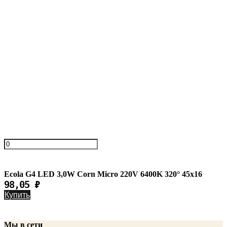
Добавить к сравнению
Быстрый просмотр
Ecola G4 LED 3,0W Corn Micro 220V 2800K 320° 45x16
999 шт. В наличии
98,05
₽
Купить
Ecola G4 LED 3,0W Corn Micro 220V 6400K 320° 45x16
98,05
₽
Купить
Мы в сети