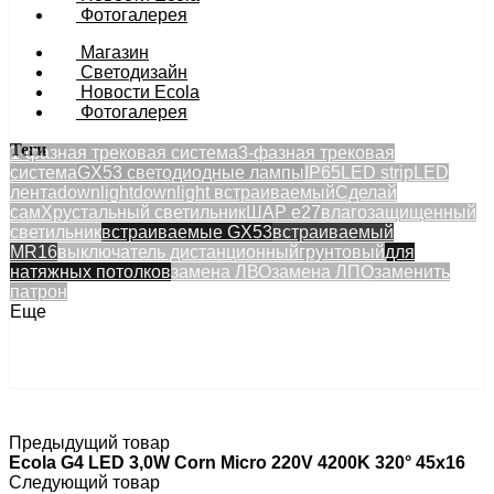
Фотогалерея
Магазин
Светодизайн
Новости Ecola
Фотогалерея
Теги
1-фазная трековая система
3-фазная трековая
система
GX53 светодиодные лампы
IP65
LED strip
LED
лента
downlight
downlight встраиваемый
Сделай
сам
Хрустальный светильник
ШАР e27
влагозащищенный
светильник
встраиваемые GX53
встраиваемый
MR16
выключатель дистанционный
грунтовый
для
натяжных потолков
замена ЛВО
замена ЛПО
заменить
патрон
Еще
Предыдущий товар
Ecola G4 LED 3,0W Corn Micro 220V 4200K 320° 45x16
Следующий товар