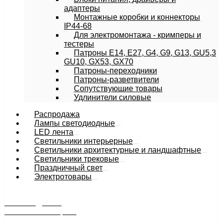
адаптеры
Монтажные коробки и коннекторы
IP44-68
Для электромонтажа - кримперы и
тестеры
Патроны E14, E27, G4, G9, G13, GU5,3
GU10, GX53, GX70
Патроны-переходники
Патроны-разветвители
Сопутствующие товары
Удлинители силовые
Распродажа
Лампы светодиодные
LED лента
Светильники интерьерные
Светильники архитектурные и ландшафтные
Cветильники трековые
Праздничный свет
Электротовары
РАСПРОДАЖА
минимальные цены
продукция снята с производства