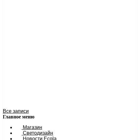
Антон Антонов
2 февраля 2024 12:17
Мощный контроллер 1500W для RGB LED ленты 220V
14x7мм
Новинка сезона! Мощный контроллер для светодиодной
ленты 220V сечением...
Подробнее
Антон Антонов
27 ноября 2023 13:45
Мощный влагозащищенный ip67 БП для LED ленты - 400
ватт (12V)
Новинка сезона! Супермощный блок питания 400 ватт
12V. Степень защиты от...
Подробнее
Антон Антонов
27 ноября 2023 11:54
Все записи
Главное меню
Магазин
Светодизайн
Новости Ecola