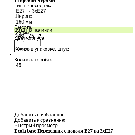
Широкий Черный
Тип переходника
:
E27 → 3хE27
Ширина
:
160 мм
Высота
:
99 шт. В наличии
85 мм
249,75
₽
Цвет корпуса
:
Кол-во в упаковке, штук
:
Купить
1
Кол-во в коробке
:
45
Добавить в избранное
Добавить к сравнению
Быстрый просмотр
Ecola base Переходник с цоколя E27 на 3хE27