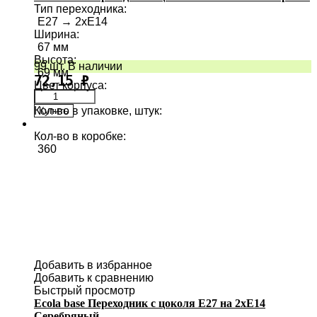
Тип переходника
:
E27 → 2хE14
Ширина
:
67 мм
Высота
:
99 шт. В наличии
69 мм
72,15
₽
Цвет корпуса
:
Кол-во в упаковке, штук
:
Купить
12
Кол-во в коробке
:
360
Добавить в избранное
Добавить к сравнению
Быстрый просмотр
Ecola base Переходник с цоколя E27 на 2хE14
Серебряный