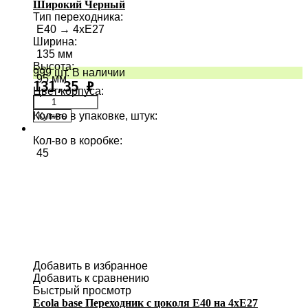
Широкий Черный
Тип переходника
:
E40 → 4хE27
Ширина
:
135 мм
Высота
:
999 шт. В наличии
95 мм
131,35
₽
Цвет корпуса
:
Кол-во в упаковке, штук
:
Купить
1
Кол-во в коробке
:
45
Добавить в избранное
Добавить к сравнению
Быстрый просмотр
Ecola base Переходник с цоколя E40 на 4хE27