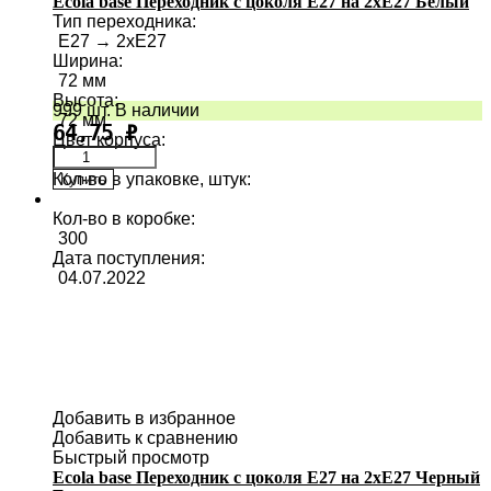
Ecola base Переходник с цоколя E27 на 2хE27 Белый
Тип переходника
:
E27 → 2хE27
Ширина
:
72 мм
Высота
:
999 шт. В наличии
72 мм
64,75
₽
Цвет корпуса
:
Кол-во в упаковке, штук
:
Купить
10
Кол-во в коробке
:
300
Дата поступления
:
04.07.2022
Добавить в избранное
Добавить к сравнению
Быстрый просмотр
Ecola base Переходник с цоколя E27 на 2хE27 Черный