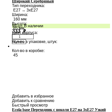
Широкий Серебряный
Тип переходника
:
E27 → 3хE27
Ширина
:
160 мм
Высота
:
99 шт. В наличии
85 мм
333
₽
Цвет корпуса
:
Кол-во в упаковке, штук
:
Купить
1
Кол-во в коробке
:
45
Добавить в избранное
Добавить к сравнению
Быстрый просмотр
Ecola base Переходник с цоколя E27 на 3хE27 Узкий