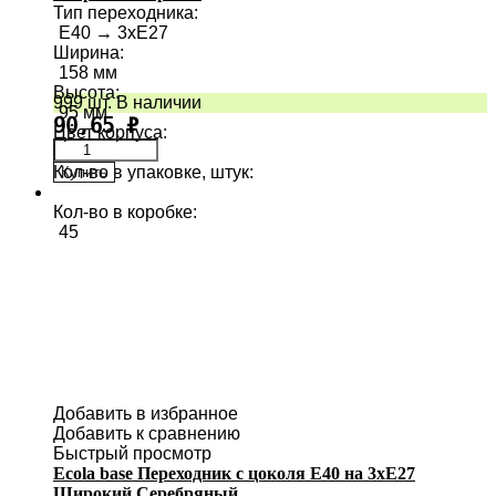
Тип переходника
:
E40 → 3хE27
Ширина
:
158 мм
Высота
:
999 шт. В наличии
95 мм
90,65
₽
Цвет корпуса
:
Кол-во в упаковке, штук
:
Купить
1
Кол-во в коробке
:
45
Добавить в избранное
Добавить к сравнению
Быстрый просмотр
Ecola base Переходник с цоколя E40 на 3хE27
Широкий Серебряный