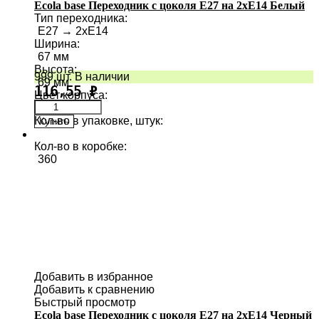
Ecola base Переходник с цоколя E27 на 2хE14 Белый
Тип переходника
:
E27 → 2хE14
Ширина
:
67 мм
Высота
:
999 шт. В наличии
69 мм
116,55
₽
Цвет корпуса
:
Кол-во в упаковке, штук
:
Купить
12
Кол-во в коробке
:
360
Добавить в избранное
Добавить к сравнению
Быстрый просмотр
Ecola base Переходник с цоколя E27 на 2хE14 Черный