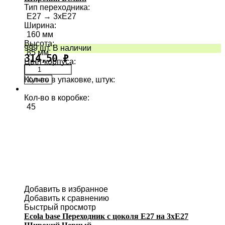
Тип переходника
:
E27 → 3хE27
Ширина
:
160 мм
Высота
:
999 шт. В наличии
85 мм
314,50
₽
Цвет корпуса
:
Кол-во в упаковке, штук
:
Купить
1
Кол-во в коробке
:
45
Добавить в избранное
Добавить к сравнению
Быстрый просмотр
Ecola base Переходник с цоколя E27 на 3хE27