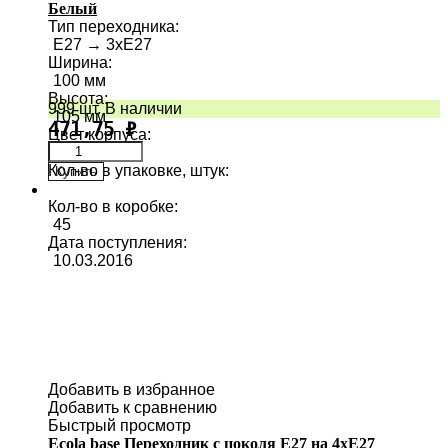
Белый
Тип переходника
:
E27 → 3хE27
Ширина
:
100 мм
Высота
:
999 шт. В наличии
105 мм
471,75
₽
Цвет корпуса
:
Кол-во в упаковке, штук
:
Купить
1
Кол-во в коробке
:
45
Дата поступления
:
10.03.2016
Добавить в избранное
Добавить к сравнению
Быстрый просмотр
Ecola base Переходник с цоколя E27 на 4хE27