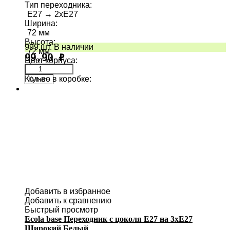
Тип переходника
:
E27 → 2хE27
Ширина
:
72 мм
Высота
:
999 шт. В наличии
72 мм
99,90
₽
Цвет корпуса
:
Кол-во в коробке
:
Купить
300
Добавить в избранное
Добавить к сравнению
Быстрый просмотр
Ecola base Переходник с цоколя E27 на 3хE27
Широкий Белый