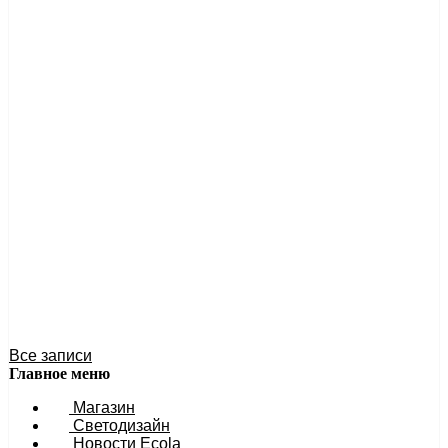
Антон Антонов
2 февраля 2024 12:17
Мощный контроллер 1500W для RGB LED ленты 220V
14x7мм
Новинка сезона! Мощный контроллер для светодиодной
ленты 220V сечением...
Подробнее
Антон Антонов
27 ноября 2023 13:45
Мощный влагозащищенный ip67 БП для LED ленты - 400
ватт (12V)
Новинка сезона! Супермощный блок питания 400 ватт
12V. Степень защиты от...
Подробнее
Антон Антонов
27 ноября 2023 11:54
Все записи
Главное меню
Магазин
Светодизайн
Новости Ecola