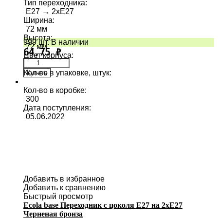
Тип переходника
:
E27 → 2хE27
Ширина
:
72 мм
Высота
:
999 шт. В наличии
72 мм
64,75
₽
Цвет корпуса
:
Кол-во в упаковке, штук
:
Купить
10
Кол-во в коробке
:
300
Дата поступления
:
05.06.2022
Добавить в избранное
Добавить к сравнению
Быстрый просмотр
Ecola base Переходник с цоколя E27 на 2хE27
Черненая бронза