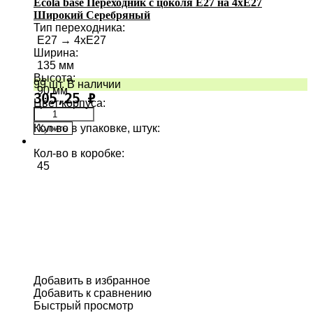
Ecola base Переходник с цоколя E27 на 4хE27
Широкий Серебряный
Тип переходника
:
E27 → 4хE27
Ширина
:
135 мм
Высота
:
99 шт. В наличии
90 мм
305,25
₽
Цвет корпуса
:
Кол-во в упаковке, штук
:
Купить
1
Кол-во в коробке
:
45
Добавить в избранное
Добавить к сравнению
Быстрый просмотр