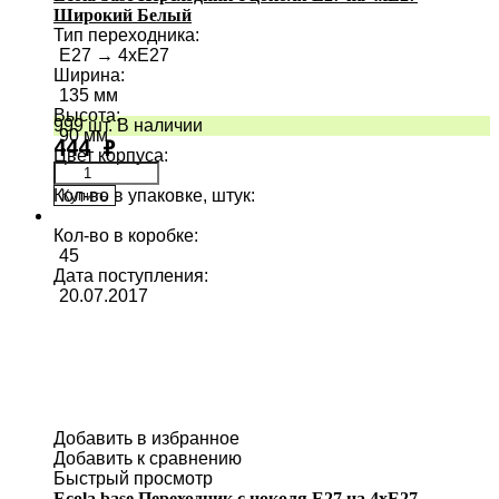
Широкий Белый
Тип переходника
:
E27 → 4хE27
Ширина
:
135 мм
Высота
:
999 шт. В наличии
90 мм
444
₽
Цвет корпуса
:
Кол-во в упаковке, штук
:
Купить
1
Кол-во в коробке
:
45
Дата поступления
:
20.07.2017
Добавить в избранное
Добавить к сравнению
Быстрый просмотр
Ecola base Переходник с цоколя E27 на 4хE27