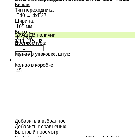
Белый
Тип переходника
:
E40 → 4хE27
Ширина
:
105 мм
Высота
:
999 шт. В наличии
115 мм
131,35
₽
Цвет корпуса
:
Кол-во в упаковке, штук
:
Купить
1
Кол-во в коробке
:
45
Добавить в избранное
Добавить к сравнению
Быстрый просмотр