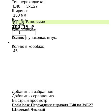
Тип переходника
:
E40 → 3хE27
Ширина
:
158 мм
Высота
:
999 шт. В наличии
95 мм
109,15
₽
Цвет корпуса
:
Кол-во в упаковке, штук
:
Купить
1
Кол-во в коробке
:
45
Добавить в избранное
Добавить к сравнению
Быстрый просмотр
Ecola base Переходник с цоколя E40 на 3хE27
Широкий Черный