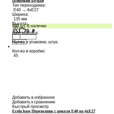
Широкий Белый
Тип переходника
:
E40 → 4хE27
Ширина
:
135 мм
Высота
:
999 шт. В наличии
95 мм
151,70
₽
Цвет корпуса
:
Кол-во в упаковке, штук
:
Купить
1
Кол-во в коробке
:
45
Добавить в избранное
Добавить к сравнению
Быстрый просмотр
Ecola base Переходник с цоколя E40 на 4хE27