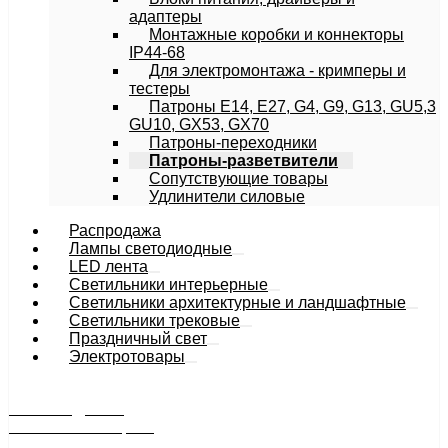
адаптеры
Монтажные коробки и коннекторы
IP44-68
Для электромонтажа - кримперы и
тестеры
Патроны E14, E27, G4, G9, G13, GU5,3
GU10, GX53, GX70
Патроны-переходники
Патроны-разветвители
Сопутствующие товары
Удлинители силовые
Распродажа
Лампы светодиодные
LED лента
Светильники интерьерные
Светильники архитектурные и ландшафтные
Cветильники трековые
Праздничный свет
Электротовары
РАСПРОДАЖА
минимальные цены
продукция снята с производства