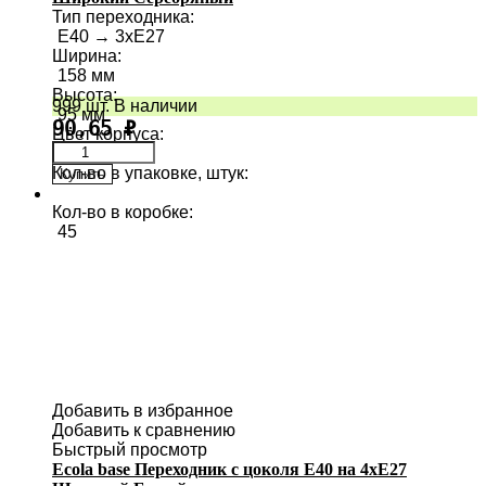
Тип переходника
:
E40 → 3хE27
Ширина
:
158 мм
Высота
:
999 шт. В наличии
95 мм
90,65
₽
Цвет корпуса
:
Кол-во в упаковке, штук
:
Купить
1
Кол-во в коробке
:
45
Добавить в избранное
Добавить к сравнению
Быстрый просмотр
Ecola base Переходник с цоколя E40 на 4хE27