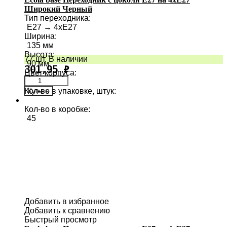
Широкий Черный
Тип переходника
:
E27 → 4хE27
Ширина
:
135 мм
Высота
:
77 шт. В наличии
90 мм
301,95
₽
Цвет корпуса
:
Кол-во в упаковке, штук
:
Купить
1
Кол-во в коробке
:
45
Добавить в избранное
Добавить к сравнению
Быстрый просмотр