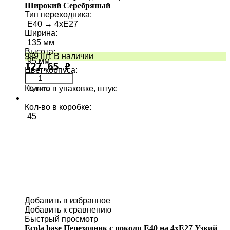
Широкий Серебряный
Тип переходника
:
E40 → 4хE27
Ширина
:
135 мм
Высота
:
999 шт. В наличии
95 мм
127,65
₽
Цвет корпуса
:
Кол-во в упаковке, штук
:
Купить
1
Кол-во в коробке
:
45
Добавить в избранное
Добавить к сравнению
Быстрый просмотр
Ecola base Переходник с цоколя E40 на 4хE27 Узкий