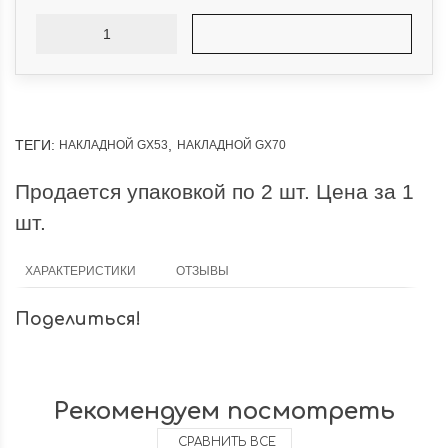
создает атмосферу!
лидер освещени
Ecola Premium 3
Как выбрать цветовую
температуру 2700К, 4200К или
Новые лампы GX70 — с
6000К? Выбирая...
революция! Ecola Prem
переопределяет...
ПОДРОБНЕЕ
ПОДРОБНЕЕ
ТЕГИ:
,
НАКЛАДНОЙ GX53
НАКЛАДНОЙ GX70
Антон Антонов
22 января 2026 12:30
Антон А
Продается упаковкой по 2 шт. Цена за 1
12 января 2026 17:38
шт.
ХАРАКТЕРИСТИКИ
ОТЗЫВЫ
Поделиться!
Рекомендуем посмотреть
СРАВНИТЬ ВСЕ