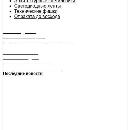
Архитектурные светильники
Светодиодные ленты
Технические фишки
От заката до восхода
РАСПРОДАЖА
минимальные цены
продукция снята с производства
БЕЗ БАТАРЕЕК
БЕЗ ПРОВОДОВ
НА РАДИОЧАСТОТЕ
ПОДКЛЮЧИ И УПРАВЛЯЙ!
Последние новости
Квадрат в 18, 24 и 30 Ватт в лучшем исполнении!
Накладной светильник-квадрат: стиль, защита и
универсальность Ищете...
Подробнее
Антон Антонов
28 января 2026 13:09
Свет, который создает атмосферу!
Как выбрать цветовую температуру 2700К, 4200К или